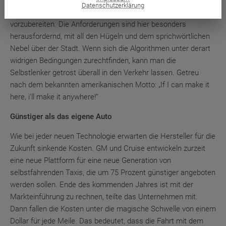
Metropole die ideale Umgebung, um die Software der Roboter-
Datenschutzerklärung
Fahrzeuge auf die komplexe Verkehrs-Wirklichkeit
vorzubereiten. Die Anforderungen sind hier besonders
herausfordernd, mit all den Hügeln und dem sprichwörtlichen
Nebel über der Stadt. Wenn sich die Algorithmen unter derart
widrigen Bedingungen zurechtfinden, kann man die
Selbstlenker getrost überall in den Verkehr lassen. Getreu
nach dem bekannten amerikanischen Motto: „If I can make it
here, i’ll make it anywhere!“
Günstiger als das eigene Auto
Wie bei jeder neuen Technologie erwarten die Hersteller für die
Zukunft sinkende Kosten. GM und Cruise entwickeln zurzeit
eine neue Plattform für eine neue Generation von
selbstfahrenden Taxis, die um 75 Prozent günstiger angeboten
werden sollen. Ende des kommenden Jahres ist mit der
Markteinführung zu rechnen, teilte das Unternehmen mit.
Dann fallen die Kosten unter die magische Schwelle von einem
Dollar für jede Meile. Das bedeutet, dass die Fahrt mit dem