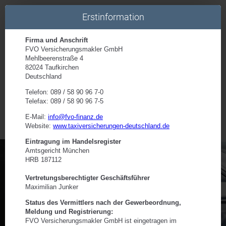
Erstinformation
Startseite
Mietwagenversicherung
Mietwagenversicherung
für 1 Fahrzeug
Jetzt kostenlos und unverbindlich Angebot
anfordern