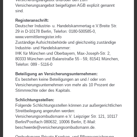
garantieren Ihnen:
Kurze Wartezeit
Das Angebot erhalten Sie werktags innerhalb von
24 Stunden.
Niedrige Beiträge
Top Rahmenverträge bei namhaften
Gesellschaften.
Top Leistungen
Volle Leistungspakete in allen Tarifen zu günstigen
Beiträgen.
Kompetenz
18 Jahre Erfahrung in der Taxiversicherung.
1A Kundenservice