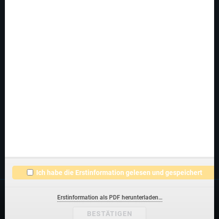
INFOS
Vorname
Karriere
News
Newsletter
EMPFOHLENE LINKS
Nachname
fvo-finanz.de
versicherung-lkw.de
fuhrpark-versicherung.de
E-
Mail*
Ich habe die Erstinformation gelesen und gespeichert
Erstinformation als PDF herunterladen…
© 2026
FVO Versicherungsmakler GmbH
BESTÄTIGEN